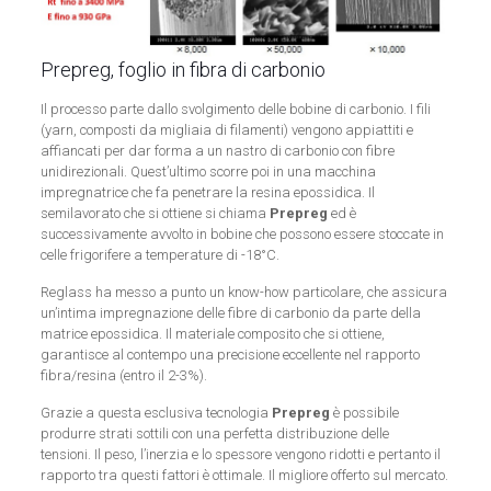
Prepreg, foglio in fibra di carbonio
Il processo parte dallo svolgimento delle bobine di carbonio. I fili
(yarn, composti da migliaia di filamenti) vengono appiattiti e
affiancati per dar forma a un nastro di carbonio con fibre
unidirezionali. Quest’ultimo scorre poi in una macchina
impregnatrice che fa penetrare la resina epossidica. Il
semilavorato che si ottiene si chiama
Prepreg
ed è
successivamente avvolto in bobine che possono essere stoccate in
celle frigorifere a temperature di -18°C.
Reglass ha messo a punto un know-how particolare, che assicura
un’intima impregnazione delle fibre di carbonio da parte della
matrice epossidica. Il materiale composito che si ottiene,
garantisce al contempo una precisione eccellente nel rapporto
fibra/resina (entro il 2-3%).
Grazie a questa esclusiva tecnologia
Prepreg
è possibile
produrre strati sottili con una perfetta distribuzione delle
tensioni. Il peso, l’inerzia e lo spessore vengono ridotti e pertanto il
rapporto tra questi fattori è ottimale. Il migliore offerto sul mercato.