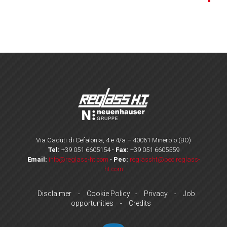
Via Caduti di Cefalonia, 4 e 4/a – 40061 Minerbio (BO)
Tel:
+39 051 6605154
-
Fax:
+39 051 6605559
Email:
info@reglass-ht.com
-
Pec:
reglassht@pec.reglass-
ht.com
Disclaimer
Cookie Policy
Privacy
Job
-
-
-
opportunities
Credits
-