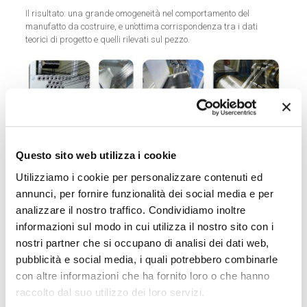
Il risultato: una grande omogeneità nel comportamento del
manufatto da costruire, e un’ottima corrispondenza tra i dati
teorici di progetto e quelli rilevati sul pezzo.
Sheet wrapping, processo di avvolgimento
Sulla base del progetto del manufatto tubolare da realizzare, il
Questo sito web utilizza i cookie
preimpregnato di fibra di carbonio viene tagliato in fogli. Le pezze
così ottenute vengono avvolte (
Sheet wrapping
) in successione, su
Utilizziamo i cookie per personalizzare contenuti ed
uno stampo, componendo i successivi strati di avvolgimento
annunci, per fornire funzionalità dei social media e per
previsti.
analizzare il nostro traffico. Condividiamo inoltre
L’utilizzo del
Prepreg
informazioni sul modo in cui utilizza il nostro sito con i
unidirezionale consente di
nostri partner che si occupano di analisi dei dati web,
applicare le fibre in varie
pubblicità e social media, i quali potrebbero combinarle
direzioni in modo da
massimizzarne l’efficienza
con altre informazioni che ha fornito loro o che hanno
strutturale. Segue il processo di
raccolto dal suo utilizzo dei loro servizi.
polimerizzazione in autoclave,