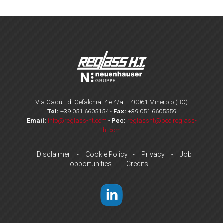
Via Caduti di Cefalonia, 4 e 4/a – 40061 Minerbio (BO)
Tel:
+39 051 6605154
-
Fax:
+39 051 6605559
Email:
info@reglass-ht.com
-
Pec:
reglassht@pec.reglass-
ht.com
Disclaimer
Cookie Policy
Privacy
Job
-
-
-
opportunities
Credits
-