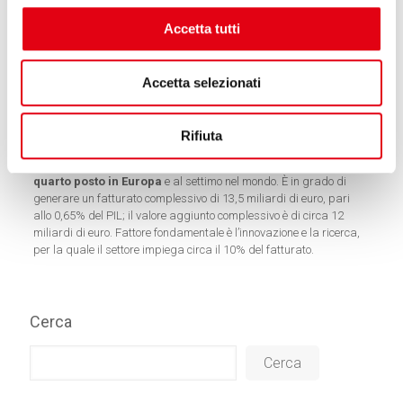
Il contesto internazionale e il ruolo dell’Italia
Accetta tutti
Le più recenti vicende belliche hanno reso ancora più rilevante la
necessità di innovare e investire in questo ambito. E, grazie al già
Accetta selezionati
programmato rinnovamento di tutto l’apparato difensivo
nazionale, si potrà rafforzare l’azione del nostro paese nel settore.
Nel passaggio si innesta la vitalità della nostra industria
Rifiuta
aerospaziale caratterizzata da forti investimenti in ricerca e
sviluppo.
Il settore aerospaziale italiano è solidamente al
quarto posto in Europa
e al settimo nel mondo. È in grado di
generare un fatturato complessivo di 13,5 miliardi di euro, pari
allo 0,65% del PIL; il valore aggiunto complessivo è di circa 12
miliardi di euro. Fattore fondamentale è l’innovazione e la ricerca,
per la quale il settore impiega circa il 10% del fatturato.
Cerca
Cerca