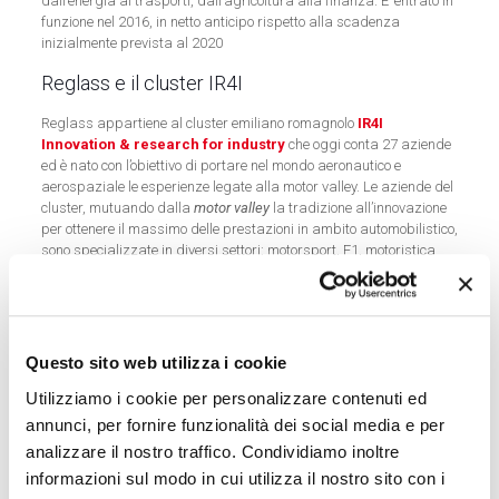
dall’energia ai trasporti, dall’agricoltura alla finanza. E’ entrato in
funzione nel 2016, in netto anticipo rispetto alla scadenza
inizialmente prevista al 2020
Reglass e il cluster IR4I
Reglass appartiene al cluster emiliano romagnolo
IR4I
Innovation & research for industry
che oggi conta 27 aziende
ed è nato con l’obiettivo di portare nel mondo aeronautico e
aerospaziale le esperienze legate alla motor valley. Le aziende del
cluster, mutuando dalla
motor valley
la tradizione all’innovazione
per ottenere il massimo delle prestazioni in ambito automobilistico,
sono specializzate in diversi settori: motorsport, F1, motoristica
automotive, ma anche packaging e meccanica avanzata e
promuovono la ricerca e lo sviluppo del settore aerospaziale
aeronautico. Tra esse Reglass, che utilizza laboratori specifici e
realizza
parti di satellite e antenne in fibra di carbonio.
Questo sito web utilizza i cookie
La fibra di carbonio e le tecnologie satellitari
Utilizziamo i cookie per personalizzare contenuti ed
L’impegno di Reglass in questo ambito le ha permesso di
annunci, per fornire funzionalità dei social media e per
consolidare, negli anni, collaborazioni
ad hoc
con grandi imprese.
analizzare il nostro traffico. Condividiamo inoltre
Tra gli incarichi di maggior importanza la sua partecipazione
informazioni sul modo in cui utilizza il nostro sito con i
alla missione
Esa
per l’esplorazione delle Lune di Giove
.