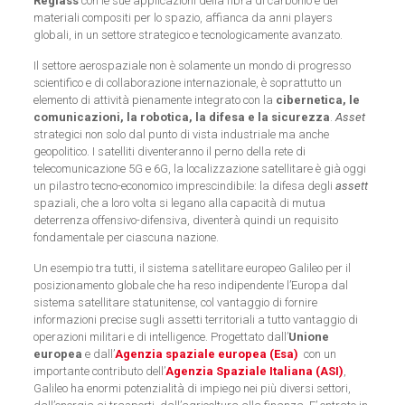
Reglass
con le sue applicazioni della fibra di carbonio e dei
materiali compositi per lo spazio, affianca da anni players
globali, in un settore strategico e tecnologicamente avanzato.
Il settore aerospaziale non è solamente un mondo di progresso
scientifico e di collaborazione internazionale, è soprattutto un
elemento di attività pienamente integrato con la
cibernetica, le
comunicazioni, la robotica, la difesa e la sicurezza
.
Asset
strategici non solo dal punto di vista industriale ma anche
geopolitico. I satelliti diventeranno il perno della rete di
telecomunicazione 5G e 6G, la localizzazione satellitare è già oggi
un pilastro tecno-economico imprescindibile: la difesa degli
assett
spaziali, che a loro volta si legano alla capacità di mutua
deterrenza offensivo-difensiva, diventerà quindi un requisito
fondamentale per ciascuna nazione.
Un esempio tra tutti, il sistema satellitare europeo Galileo per il
posizionamento globale che ha reso indipendente l’Europa dal
sistema satellitare statunitense, col vantaggio di fornire
informazioni precise sugli assetti territoriali a tutto vantaggio di
operazioni militari e di intelligence. Progettato dall’
Unione
europea
e dall’
Agenzia spaziale europea (Esa)
con un
importante contributo dell’
Agenzia Spaziale Italiana (ASI)
,
Galileo ha enormi potenzialità di impiego nei più diversi settori,