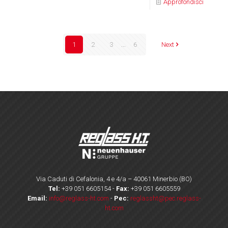
Approfondisci
1
2
3
...
6
Next
Via Caduti di Cefalonia, 4 e 4/a – 40061 Minerbio (BO)
Tel:
+39 051 6605154
-
Fax:
+39 051 6605559
Email:
info@reglass-ht.com
-
Pec:
reglassht@pec.reglass-
ht.com