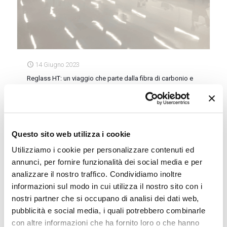
14 Giugno 2023
Reglass HT: un viaggio che parte dalla fibra di carbonio e
arriva nello spazio
Reglass HT è un’azienda che da oltre 45 anni lavora la fibra
di carbonio. Impiega tecnologie proprietarie e investe in R&D
quasi l’8% del suo fatturato. Oggi la società mette al centro
Questo sito web utilizza i cookie
dei futuri piani di sviluppo il settore aeronautico e
aerospaziale e le sempre crescenti applicazioni in composito
Utilizziamo i cookie per personalizzare contenuti ed
di fibra di carbonio in questi settori.
annunci, per fornire funzionalità dei social media e per
analizzare il nostro traffico. Condividiamo inoltre
Approfondisci
informazioni sul modo in cui utilizza il nostro sito con i
nostri partner che si occupano di analisi dei dati web,
pubblicità e social media, i quali potrebbero combinarle
con altre informazioni che ha fornito loro o che hanno