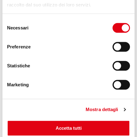
raccolto dal suo utilizzo dei loro servizi.
Selezione
Necessari
del
consenso
22 Maggio 2023
Preferenze
Reglass HT al Jec Forum Italy
Reglass HT sarà presente al
Jec Forum Italy
dal 6 al 7
giugno prossimi, per la prima volta a Bologna fiere.
Ingesso
Statistiche
principale: the Mall - Stand 30
. Al centro le più
interessanti novità dell’azienda per la produzione di
materiali compositi innovativi in fibra di carbonio che fanno
Marketing
di Reglass HT un’azienda leader in questo ambito.
Approfondisci
Mostra dettagli
Accetta tutti