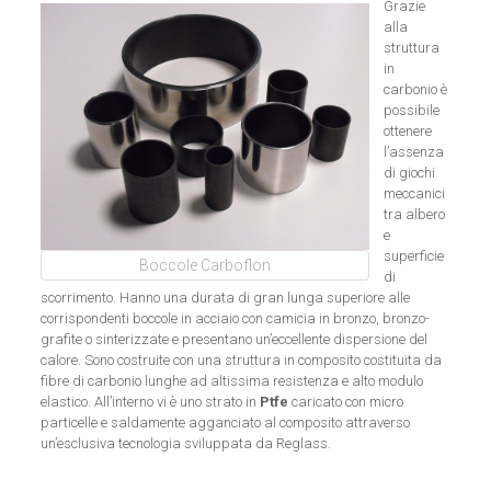
Grazie
alla
struttura
in
carbonio è
possibile
ottenere
l’assenza
di giochi
meccanici
tra albero
e
superficie
Boccole Carboflon
di
scorrimento. Hanno una durata di gran lunga superiore alle
corrispondenti boccole in acciaio con camicia in bronzo, bronzo-
grafite o sinterizzate e presentano un’eccellente dispersione del
calore. Sono costruite con una struttura in composito costituita da
fibre di carbonio lunghe ad altissima resistenza e alto modulo
elastico. All’interno vi è uno strato in
Ptfe
caricato con micro
particelle e saldamente agganciato al composito attraverso
un’esclusiva tecnologia sviluppata da Reglass.