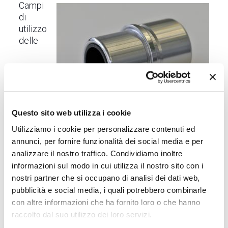
Campi
di
utilizzo
delle
Boccola
Questo sito web utilizza i cookie
boccole
Utilizziamo i cookie per personalizzare contenuti ed
annunci, per fornire funzionalità dei social media e per
Macchine movimento terra
analizzare il nostro traffico. Condividiamo inoltre
Stampaggio
informazioni sul modo in cui utilizza il nostro sito con i
Applicazioni aeronautiche
nostri partner che si occupano di analisi dei dati web,
pubblicità e social media, i quali potrebbero combinarle
Applicazioni navali
con altre informazioni che ha fornito loro o che hanno
Applicazioni meccaniche con carichi elevati
raccolto dal suo utilizzo dei loro servizi.
Applicazioni meccaniche con precisioni elevate