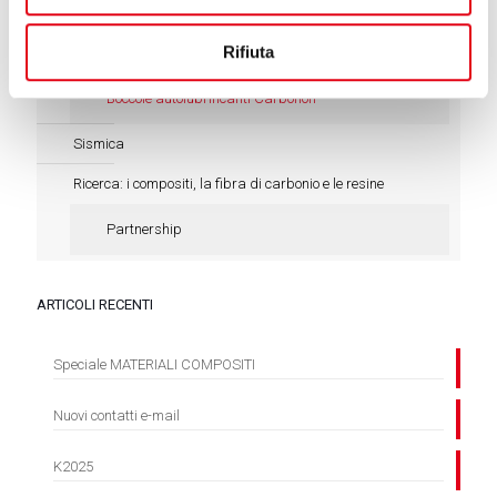
Rivestimenti per rulli in carbonio
Rifiuta
Altre produzioni in composito di carbonio
Boccole autolubrificanti Carboflon
Sismica
Ricerca: i compositi, la fibra di carbonio e le resine
Partnership
ARTICOLI RECENTI
Speciale MATERIALI COMPOSITI
Nuovi contatti e-mail
K2025