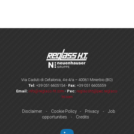
Via Caduti di Cefalonia, 4 e 4/a – 40061 Minerbio (BO)
Tel:
+39 051 6605154
-
Fax:
+39 051 6605559
Email:
info@reglass-ht.com
-
Pec:
reglassht@pec.reglass-
ht.com
Disclaimer
Cookie Policy
Privacy
Job
-
-
-
opportunities
Credits
-