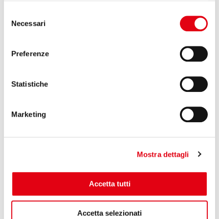
Selezione
Necessari
del
Cerca
consenso
Cerca
Preferenze
Statistiche
SETTORI
Marketing
Industria: i rulli in carbonio di Reglass
Rulli in composito di carbonio
Mostra dettagli
Rulli per la stampa flessografica e rotocalco
Rulli in carbonio per il converting di film
Accetta tutti
plastici, tissue e nonwoven
Alberi portabobine espansibili
Accetta selezionati