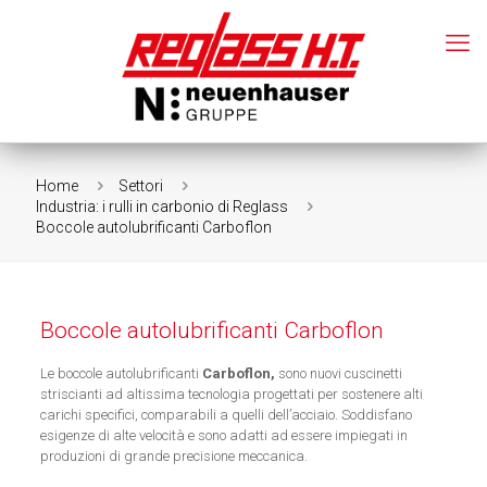
Home
Settori
Industria: i rulli in carbonio di Reglass
Boccole autolubrificanti Carboflon
Boccole autolubrificanti Carboflon
Le boccole autolubrificanti
Carboflon,
sono nuovi cuscinetti
striscianti ad altissima tecnologia progettati per sostenere alti
carichi specifici, comparabili a quelli dell’acciaio. Soddisfano
esigenze di alte velocità e sono adatti ad essere impiegati in
produzioni di grande precisione meccanica.