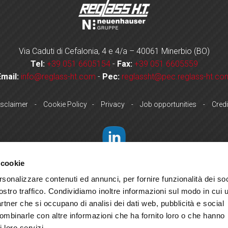
Via Caduti di Cefalonia, 4 e 4/a – 40061 Minerbio (BO)
Tel:
+39 051 6605154
-
Fax:
+39 051 6605559
Email:
info@reglass-ht.com
-
Pec:
reglassht@pec.reglass-ht.co
isclaimer
Cookie Policy
Privacy
Job opportunities
Credi
-
-
-
-
 cookie
rsonalizzare contenuti ed annunci, per fornire funzionalità dei soc
ostro traffico. Condividiamo inoltre informazioni sul modo in cui u
partner che si occupano di analisi dei dati web, pubblicità e social
Reglass H.T. S.r.l. - P.I. 04052100379
combinarle con altre informazioni che ha fornito loro o che hanno
 loro servizi.