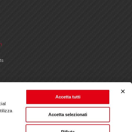
m
ts
Accetta tutti
ial
tilizza
Accetta selezionati
Rifiuta