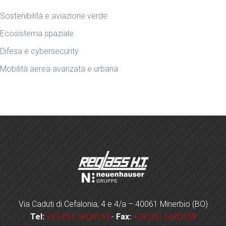
Sostenibilità e aviazione verde
Ecosistema spaziale
Difesa e cybersecurity
Mobilità aerea avanzata e urbana
Via Caduti di Cefalonia, 4 e 4/a – 40061 Minerbio (BO)
Tel:
+39 051 6605154
-
Fax:
+39 051 6605559