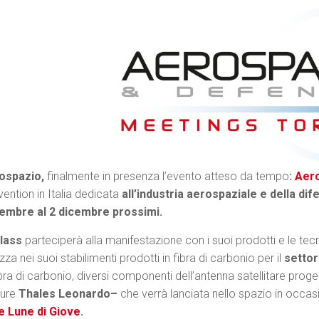
ospazio,
finalmente in presenza l’evento atteso da tempo
:
Aer
ention in Italia dedicata
all’industria aerospaziale e della dif
embre al 2 dicembre
prossimi.
lass
parteciperà alla manifestazione con i suoi prodotti e le te
izza nei suoi stabilimenti prodotti in fibra di carbonio per il
settor
ibra di carbonio, diversi componenti dell’antenna satellitare prog
ture
Thales
Leonardo–
che verrà lanciata nello spazio in occa
le Lune di Giove
.