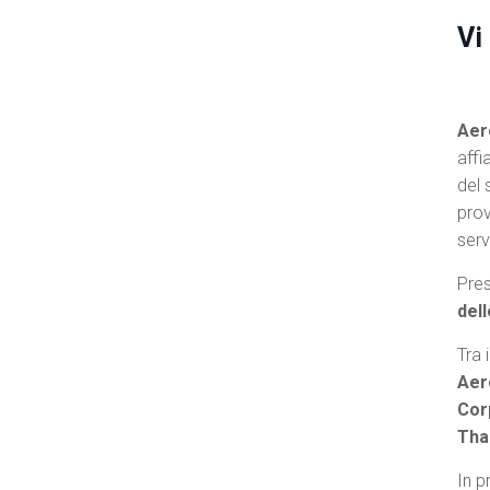
Vi
Aer
affi
del 
prov
serv
Pres
dell
Tra 
Aer
Cor
Tha
In p