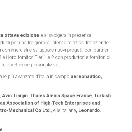
a ottava edizione
e si svolgerà in presenza,
uali per una tre giorni di intense relazioni tra aziende
oni commerciali e sviluppare nuovi progetti con partner
i loro fornitori Tier 1 e 2 con produttori e fornitori di
ontri one-to-one personalizzati.
ra le più avanzate d’Italia in campo
aereonautico,
,
Avic Tianjin
,
Thales Alenia Space France
,
Turkish
ian Association of High-Tech Enterprises and
ctro-Mechanical Co Ltd.,
e le italiane
, Leonardo
,
re
.