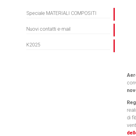
Speciale MATERIALI COMPOSITI
Nuovi contatti e-mail
K2025
Aer
conv
nov
Reg
real
di f
ven
del