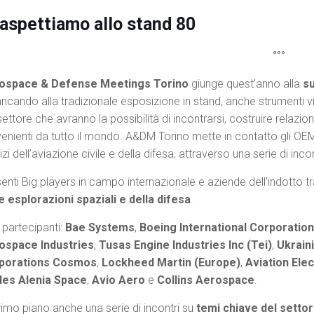
 aspettiamo allo stand 80
°°°
ospace & Defense Meetings Torino
giunge quest’anno alla
su
ancando alla tradizionale esposizione in stand, anche strumenti virt
settore che avranno la possibilità di incontrarsi, costruire relazi
enienti da tutto il mondo. A&DM Torino mette in contatto gli OEM e 
izi dell’aviazione civile e della difesa, attraverso una serie di inc
enti Big players in campo internazionale e aziende dell’indotto t
e esplorazioni spaziali e della difesa
.
i partecipanti:
Bae Systems
,
Boeing International Corporation
ospace Industries
,
Tusas Engine Industries Inc (Tei)
,
Ukrain
porations Cosmos
,
Lockheed Martin (Europe)
,
Aviation Ele
les Alenia Space
,
Avio Aero
e
Collins Aerospace
.
rimo piano anche una serie di incontri su
temi chiave del setto