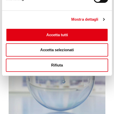
Reglass espone nella
Hall 3 Stand A68
, la gamma di
prodotti tubolari in carbonio ad elevate prestazioni dedicate
all’aerospazio.
Mostra dettagli
Approfondisci
Accetta tutti
Accetta selezionati
Rifiuta