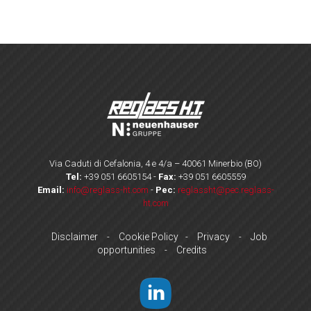
Via Caduti di Cefalonia, 4 e 4/a – 40061 Minerbio (BO)
Tel:
+39 051 6605154
-
Fax:
+39 051 6605559
Email:
info@reglass-ht.com
-
Pec:
reglassht@pec.reglass-
ht.com
Disclaimer
Cookie Policy
Privacy
Job
-
-
-
opportunities
Credits
-