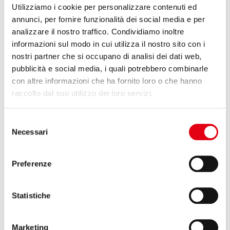
Utilizziamo i cookie per personalizzare contenuti ed
annunci, per fornire funzionalità dei social media e per
analizzare il nostro traffico. Condividiamo inoltre
informazioni sul modo in cui utilizza il nostro sito con i
nostri partner che si occupano di analisi dei dati web,
pubblicità e social media, i quali potrebbero combinarle
con altre informazioni che ha fornito loro o che hanno
raccolto dal suo utilizzo dei loro servizi.
Selezione
Necessari
del
consenso
Preferenze
28 Novembre 2022
Reglass ad Aeromart di Tolosa, Francia
Statistiche
I prodotti tubolari in carbonio di Reglass ad Aeromart di
Tolosa, meeting internazionale di aziende dell’industria
aerospaziale, dal
29 novembre al 1° dicembre 2022
.
Marketing