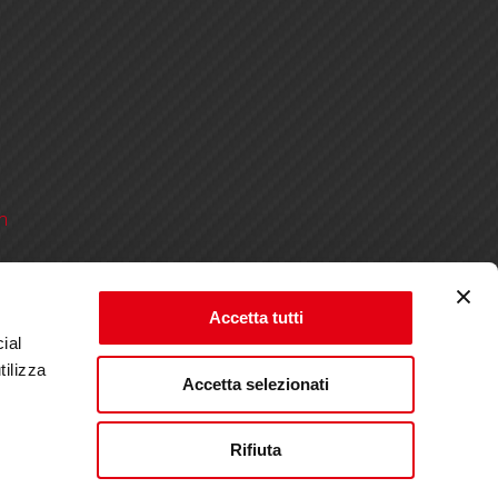
m
ts
Accetta tutti
ial
tilizza
Accetta selezionati
Rifiuta