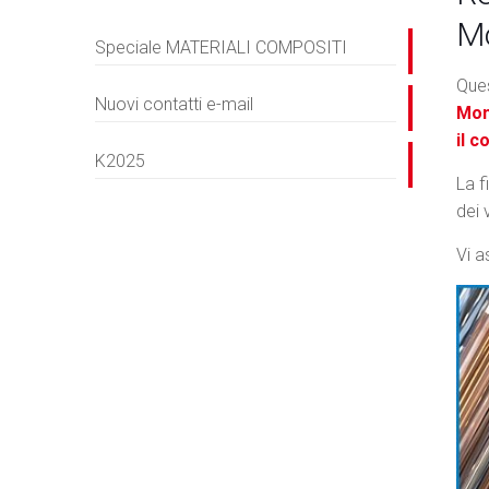
M
Speciale MATERIALI COMPOSITI
Ques
Nuovi contatti e-mail
Mo
il c
K2025
La f
dei 
Vi a