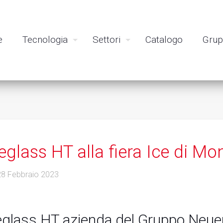
e
Tecnologia
Settori
Catalogo
Gru
eglass HT alla fiera Ice di M
28 Febbraio 2023
glass HT azienda del Gruppo Neuenha