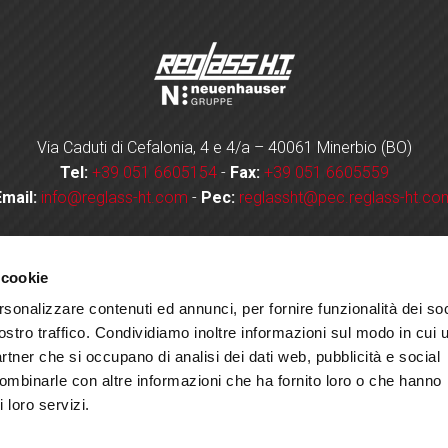
Via Caduti di Cefalonia, 4 e 4/a – 40061 Minerbio (BO)
Tel:
+39 051 6605154
-
Fax:
+39 051 6605559
Email:
info@reglass-ht.com
-
Pec:
reglassht@pec.reglass-ht.co
isclaimer
Cookie Policy
Privacy
Job opportunities
Credi
-
-
-
-
 cookie
rsonalizzare contenuti ed annunci, per fornire funzionalità dei soc
ostro traffico. Condividiamo inoltre informazioni sul modo in cui u
partner che si occupano di analisi dei dati web, pubblicità e social
combinarle con altre informazioni che ha fornito loro o che hanno
 loro servizi.