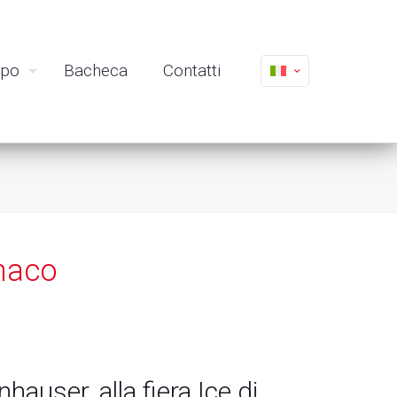
ppo
Bacheca
Contatti
onaco
user, alla fiera Ice di