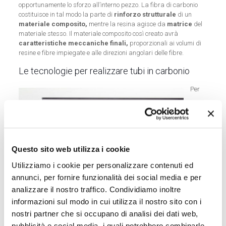
opportunamente lo sforzo all’interno pezzo. La fibra di carbonio
costituisce in tal modo la parte di
rinforzo strutturale
di un
materiale composito,
mentre la resina agisce da
matrice
del
materiale stesso. Il materiale composito così creato avrà
caratteristiche meccaniche finali,
proporzionali ai volumi di
resine e fibre impiegate e alle direzioni angolari delle fibre.
Le tecnologie per realizzare tubi in carbonio
Per
Questo sito web utilizza i cookie
Utilizziamo i cookie per personalizzare contenuti ed
annunci, per fornire funzionalità dei social media e per
analizzare il nostro traffico. Condividiamo inoltre
informazioni sul modo in cui utilizza il nostro sito con i
nostri partner che si occupano di analisi dei dati web,
produrre un tubo in carbonio esistono oggi diverse tecnologie e più
pubblicità e social media, i quali potrebbero combinarle