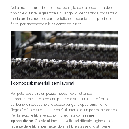
Nella manifattura dei tubi in carbonio, la scelta opportuna delle
tipologie di fibre, le quantità e gli angoli di deposizione, consente di
modulare finemente le caratteristiche meccaniche del prodotto
finito, per rispondere alle esigenze dei clienti.
I compositi: materiali semilavorati
Per poter costruire un pezzo meccanico sfruttando
opportunamente le eccellenti proprietà strutturali delle fibre di
carbonio, è necessario che queste vengano opportunamente
“legate” e “bloccate in posizione” all’interno di un pezzo meccanico.
Per fare ciò, le fibre vengono impregnate con
resine
epossidiche
. Queste ultime, una volta solidificate, agiscono da
legante delle fibre, permettendo alle fibre stesse di distribuire