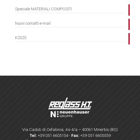
Speciale MATERIALI COMPOSITI
Nuovi contatti e-mail
K2025
Via Caduti di Cefalonia, 4 e 4/a – 40061 Minerbio (BO)
Tel:
+39 051 6605154
-
Fax:
+39 051 6605559