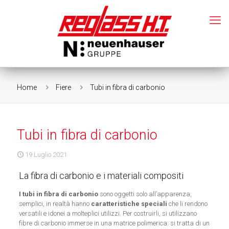
Home
Fiere
Tubi in fibra di carbonio
Tubi in fibra di carbonio
19 Luglio 2021
La fibra di carbonio e i materiali compositi
I tubi in fibra di carbonio
sono oggetti solo all’apparenza,
semplici, in realtà hanno
caratteristiche speciali
che li rendono
versatili e idonei a molteplici utilizzi. Per costruirli, si utilizzano
fibre di carbonio immerse in una matrice polimerica: si tratta di un