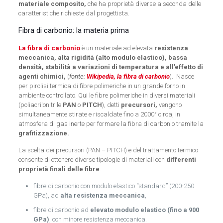
materiale composito,
che ha proprietà diverse a seconda delle
caratteristiche richieste dal progettista.
Fibra di carbonio: la materia prima
La fibra di carbonio
è un materiale ad elevata
resistenza
meccanica, alta rigidità (alto modulo elastico), bassa
densità, stabilità a variazioni di temperatura e all’effetto di
agenti chimici,
(
fonte:
Wikipedia, la fibra di carbonio
). Nasce
per pirolisi termica di fibre polimeriche in un grande forno in
ambiente controllato. Qui le fibre polimeriche in diversi materiali
(poliacrilonitrile
PAN
o
PITCH
), detti
precursori,
vengono
simultaneamente stirate e riscaldate fino a 2000° circa, in
atmosfera di gas inerte per formare la fibra di carbonio tramite la
grafitizzazione.
La scelta dei precursori (PAN – PITCH) e del trattamento termico
consente di ottenere diverse tipologie di materiali con
differenti
proprietà finali delle fibre
:
fibre di carbonio con modulo elastico “standard” (200-250
GPa), ad
alta resistenza meccanica
,
fibre di carbonio ad
elevato modulo elastico (fino a 900
GPa)
, con minore resistenza meccanica.