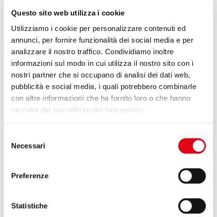
Questo sito web utilizza i cookie
The E-mail system of
Reglass H.T.
has migrated to the
@reglass-ht.com
domain. Please note that the previous
Utilizziamo i cookie per personalizzare contenuti ed
@reglass.i
t addresses are no longer active nor managed. If you
annunci, per fornire funzionalità dei social media e per
do not know the new address of your contact at Reglass H.T.,
analizzare il nostro traffico. Condividiamo inoltre
please contact us on 0039 051 6605154 or send an E-mail to
info@reglass-ht.com
informazioni sul modo in cui utilizza il nostro sito con i
nostri partner che si occupano di analisi dei dati web,
pubblicità e social media, i quali potrebbero combinarle
con altre informazioni che ha fornito loro o che hanno
Search
raccolto dal suo utilizzo dei loro servizi.
Search
Selezione
Necessari
del
consenso
RECENT POSTS
Preferenze
New E-mail system
Statistiche
K2025