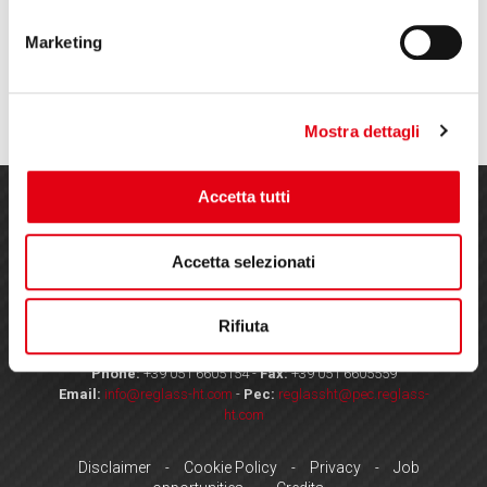
Reglass at Aeromart in Turin
Marketing
Mostra dettagli
Accetta tutti
Accetta selezionati
Rifiuta
Via Caduti di Cefalonia, 4 e 4/a – 40061 Minerbio (BO) - Italy
Phone:
+39 051 6605154
-
Fax:
+39 051 6605559
Email:
info@reglass-ht.com
-
Pec:
reglassht@pec.reglass-
ht.com
Disclaimer
Cookie Policy
Privacy
Job
-
-
-