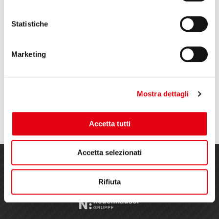
RECENT POSTS
Statistiche
New E-mail system
Marketing
K2025
Reglass at Aeromart in Turin
Mostra dettagli
Accetta tutti
Accetta selezionati
Rifiuta