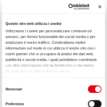
It is the spirit of innovation that drives the company’s activities: a
‘technological carpentry’ that uses state-of-the-art materials to
create customised products and continuously explores new areas
of activity.
Questo sito web utilizza i cookie
Utilizziamo i cookie per personalizzare contenuti ed
Search
annunci, per fornire funzionalità dei social media e per
analizzare il nostro traffico. Condividiamo inoltre
Search
informazioni sul modo in cui utilizza il nostro sito con i
nostri partner che si occupano di analisi dei dati web,
pubblicità e social media, i quali potrebbero combinarle
con altre informazioni che ha fornito loro o che hanno
GROUP
raccolto dal suo utilizzo dei loro servizi.
Mission and Vision
Selezione
Necessari
del
History
consenso
Certifications
Preferenze