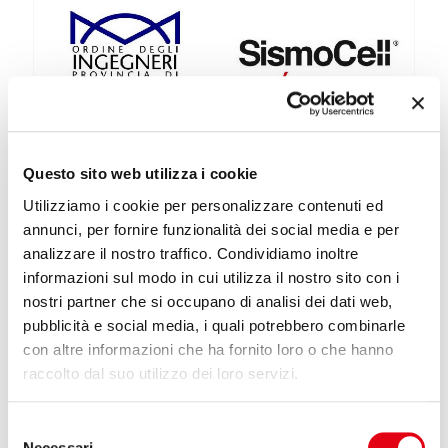
10 January 2015
Questo sito web utilizza i cookie
Reglass organizes accredited seminars
Utilizziamo i cookie per personalizzare contenuti ed
During 2014 Reglass, on behalf of Sismocell, organized some
annunci, per fornire funzionalità dei social media e per
accredited seminars in the areas of seismic craters. It is a new tour
that will cover the areas of Piedmont, Tuscany, Romagna and
analizzare il nostro traffico. Condividiamo inoltre
Marche.
informazioni sul modo in cui utilizza il nostro sito con i
nostri partner che si occupano di analisi dei dati web,
Read more
pubblicità e social media, i quali potrebbero combinarle
con altre informazioni che ha fornito loro o che hanno
raccolto dal suo utilizzo dei loro servizi.
Prev
1
...
3
4
5
Selezione
Necessari