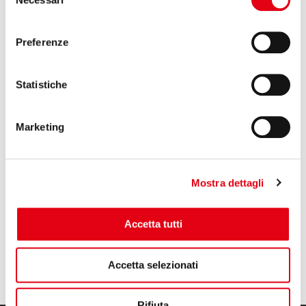
del
consenso
Search
Preferenze
Search
Statistiche
RECENT POSTS
Marketing
New E-mail system
Mostra dettagli
K2025
Reglass at Aeromart in Turin
Accetta tutti
Accetta selezionati
Rifiuta