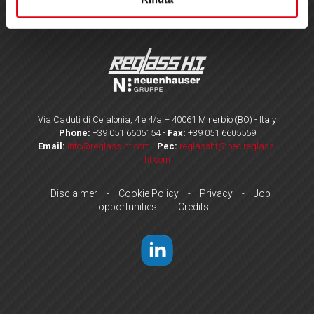
Via Caduti di Cefalonia, 4 e 4/a – 40061 Minerbio (BO) - Italy
Phone:
+39 051 6605154
-
Fax:
+39 051 6605559
Email:
info@reglass-ht.com
-
Pec:
reglassht@pec.reglass-
ht.com
Disclaimer
Cookie Policy
Privacy
Job
-
-
-
opportunities
Credits
-